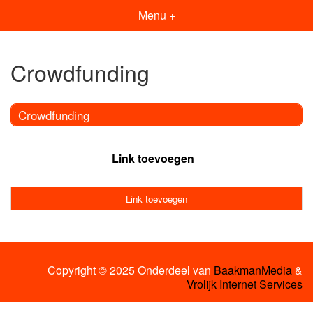
Menu +
Crowdfunding
Crowdfunding
Link toevoegen
Link toevoegen
Copyright © 2025 Onderdeel van
BaakmanMedia
&
Vrolijk Internet Services